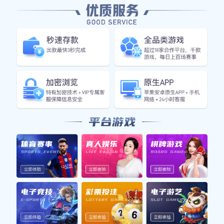
这个舞台上，各国优秀球员通过精彩的表现，将自己
的梦想与热情展现给全世界。他们在赛场上的每一次
奔跑、每一个投篮，都仿佛是在诠释着对生活的不懈
追求，对理想的不屈追逐。
尤其是在奥运会这样的国际盛会上，年轻运动员们站
在巨大的舞台上，他们不仅为国家争光，更代表着新
一代人的声音。无论是跌倒后的勇敢爬起，还是逆境
中的拼搏奋斗，都深深感染着观众，使得每场比赛都
充满了青春气息。这种精神力量，无疑激励着更多年
轻人去迎接生活中的各种挑战。
此外，在这条追梦之路上，不同文化背景和经验的碰
撞，也为这项运动增添了无限魅力。当来自不同国家
和地区的年轻人在同一个赛场上进行较量时，他们不
仅是在竞争，更是在相互学习，共同成长。这种碰撞
带来的灵感火花，是青春最美好的象征。
2、团结与友谊